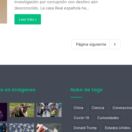
investigación por corrupción con destino aún
desconocido. La casa Real española ha…
Leer más »
Página siguiente
do en imágenes
Nube de tags
China
Ciencia
Coronaviru
Covid-19
Curiosidades
Donald Trump
Estados Unidos