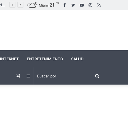
℃
21
Facebook
Twitter
YouTube
Instagram
RSS
Maduro canta “Imagine” en un acto político en medio de crecientes tensiones con Estados Unidos
Miami
INTERNET
ENTRETENIMIENTO
SALUD
Buscar
Publicación
Barra
por
al
lateral
azar