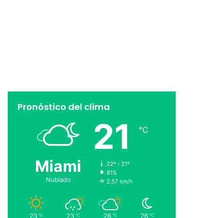
Pronóstico del clima
21
℃
Miami
22º - 21º
81%
Nublado
2.57 km/h
23
23
28
26
℃
℃
℃
℃