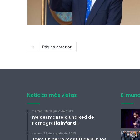
Página anterior
Noticias más vistas
El mun
martes, 18 de junio de 2019
¡Se desmantela una Red de
Pornografía infantil!
jueves, 22 de agosto de 2019
Joey, un perro mastiff de 81 Kilos