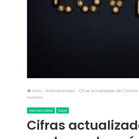
Inicio
-
Internacionales
-
Cifras actualizadas del Corona
muertes
Internacionales
Salud
Cifras actualizad