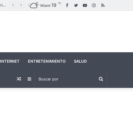
℃
19
Facebook
Twitter
YouTube
Instagram
RSS
Maduro canta “Imagine” en un acto político en medio de crecientes tensiones con Estados Unidos
Miami
INTERNET
ENTRETENIMIENTO
SALUD
Buscar
Publicación
Barra
por
al
lateral
azar