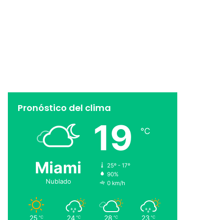
Pronóstico del clima
19
℃
Miami
25º - 17º
90%
Nublado
0 km/h
25
24
28
23
℃
℃
℃
℃