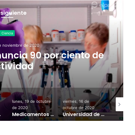
 siguiente
Ciencia
de noviembre de 2020
nuncia 90 por ciento de
ctividad
lunes, 19 de octubre
viernes, 16 de
viernes, 04
de 2020
octubre de 2020
diciembre 
n noviembre
Medicamentos para covid-19 no reducen muertes
Universidad de Oxford crea test de covid-19 en 5 minutos