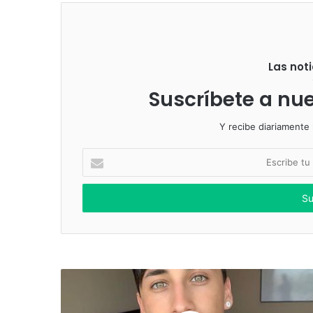
Las noti
Suscríbete a nue
Y recibe diariamente l
Escribe
tu
correo
electrónico