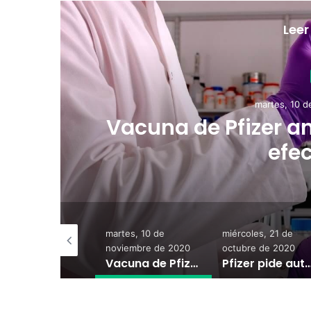
Leer
martes, 10 
ra
Vacuna de Pfizer a
efe
ernes, 04 de
martes, 10 de
miércoles, 21 de
ciembre de 2020
noviembre de 2020
octubre de 2020
Pfizer pidió autorización en Argentina para su vacuna
Vacuna de Pfizer anuncia 90 por ciento de efectividad
Pfizer pide autorización para distribuir vacuna e