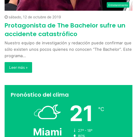
Entretenimiento
sábado, 12 de octubre de 2019
Protagonista de The Bachelor sufre un
accidente catastrófico
Nuestro equipo de investigación y redacción puede confirmar que
sólo existen unos pocos quienes no conocen “The Bachelor”. Este
programa…
Leer más »
Pronóstico del clima
21
℃
Miami
27º - 18º
80%