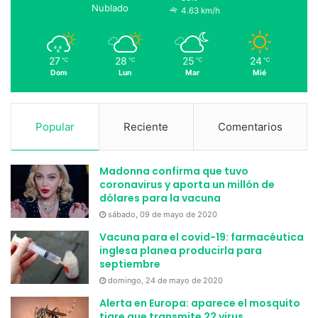
Nublado
4.63 km/h
27
28
25
24
℃
℃
℃
℃
Dom
Lun
Mar
Mié
Popular
Reciente
Comentarios
Madonna confirma que tuvo
coronavirus y aporta un millón de
dólares para la vacuna
sábado, 09 de mayo de 2020
Vacuna para el covid-19: farmacéutica
inglesa planea producirla para
septiembre
domingo, 24 de mayo de 2020
Alerta en Europa: aparece el mosquito
tigre que transmite 22 virus