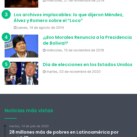
miércoles, 27 de noviembre de 2019
Los archivos implacables: lo que dijeron Méndez,
Álvez y Romero sobre el “Loco”
jueves, 14 de agosto de 2014
¿¡Evo Morales Renuncia a la Presidencia
de Bolivia!?
miércoles, 13 de noviembre de 2019
Día de elecciones en los Estados Unidos
martes, 03 de noviembre de 2020
Noticias más vistas
martes, 14 de julio de 2020
28 millones más de pobres en Latinoamérica por