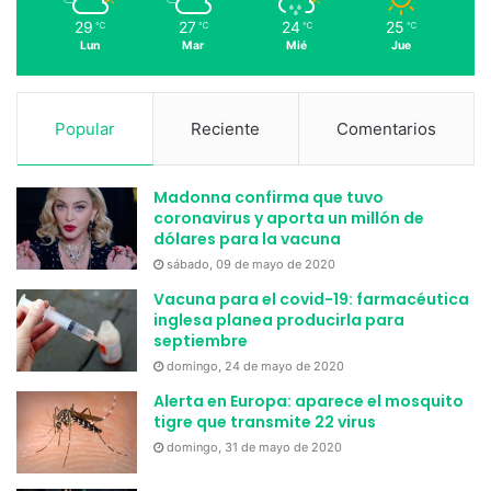
29
27
24
25
℃
℃
℃
℃
Lun
Mar
Mié
Jue
Popular
Reciente
Comentarios
Madonna confirma que tuvo
coronavirus y aporta un millón de
dólares para la vacuna
sábado, 09 de mayo de 2020
Vacuna para el covid-19: farmacéutica
inglesa planea producirla para
septiembre
domingo, 24 de mayo de 2020
Alerta en Europa: aparece el mosquito
tigre que transmite 22 virus
domingo, 31 de mayo de 2020