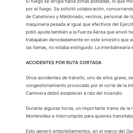
El fuego se dirigía hacia zonas pobladas, lo que mo
por el fuego. Se solicitó colaboración, concurrien
de Canelones y Maldonado, vecinos, personal de l
maquinaria pesada al igual que efectivos del Ejerc
pidió ayuda también a la Fuerza Aérea que envió he
trabajaban denodadamente en este siniestro que ano
las llamas, no estaba extinguido. La Interbalnearia 
ACCIDENTES POR RUTA CORTADA
Once accidentes de tránsito, uno de ellos grave, 
congestionamiento provocado por el corte de la Inter
Caminera debió establecer a raíz del incendio.
Durante algunas horas, un importante tramo de la ru
Montevideo e interrumpido para quienes transitaba
Esto generó embotellamientos, en el marco del Ope