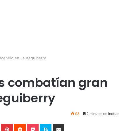
ncendio en Jaureguiberry
os combatían gran
eguiberry
93
2 minutos de lectura
In
Tumblr
Pinterest
Reddit
Pocket
Skype
Compartir por correo electrónico