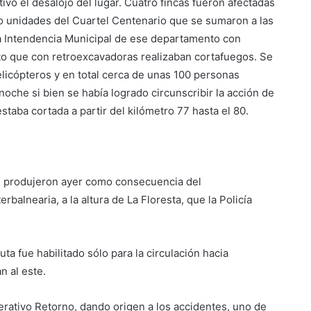
tivó el desalojo del lugar. Cuatro fincas fueron afectadas
do unidades del Cuartel Centenario que se sumaron a las
a Intendencia Municipal de ese departamento con
ito que con retroexcavadoras realizaban cortafuegos. Se
licópteros y en total cerca de unas 100 personas
che si bien se había logrado circunscribir la acción de
estaba cortada a partir del kilómetro 77 hasta el 80.
se produjeron ayer como consecuencia del
balnearia, a la altura de La Floresta, que la Policía
ta fue habilitado sólo para la circulación hacia
n al este.
rativo Retorno, dando origen a los accidentes, uno de