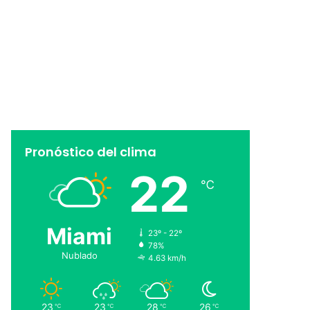
Pronóstico del clima
22
℃
Miami
23º - 22º
78%
Nublado
4.63 km/h
23
23
28
26
℃
℃
℃
℃