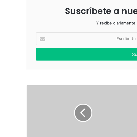
Suscríbete a nue
Y recibe diariamente l
Escribe
tu
correo
electrónico