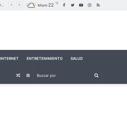
℃
22
Facebook
Twitter
YouTube
Instagram
RSS
anta “Imagine” en un acto político en medio de crecientes tensiones con Estados Unidos
Miami
INTERNET
ENTRETENIMIENTO
SALUD
Buscar
Publicación
Barra
por
al
lateral
azar