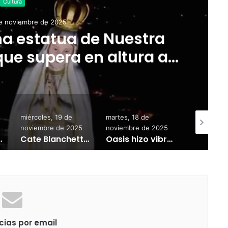
Cultura
de noviembre de 2025
na estatua de Nuestra
ue supera en altura al
o Redentor
miércoles, 19 de
martes, 18 de
Hace 2 se
noviembre de 2025
noviembre de 2025
ientes tensiones con Estados Unidos
Cate Blanchett y Spike Lee acompañan al papa León XIV en un encuentro con estrellas en el Vaticano
Oasis hizo vibrar Buenos Aires en una noche histórica para el rock británico
cias por email