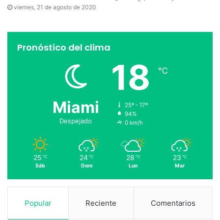
viernes, 21 de agosto de 2020
Pronóstico del clima
18
℃
Miami
25º - 17º
94%
Despejado
0 km/h
25
24
28
23
℃
℃
℃
℃
Sáb
Dom
Lun
Mar
Popular
Reciente
Comentarios