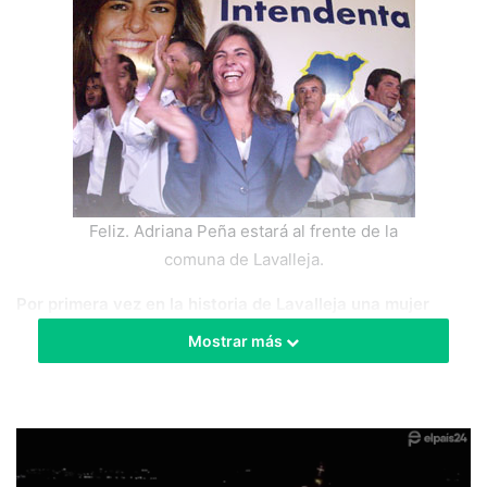
Feliz. Adriana Peña estará al frente de la
comuna de Lavalleja.
Por primera vez en la historia de Lavalleja una mujer
accedió a la conducción de la Intendencia Municipal. Se
Mostrar más
trata de la nacionalista Adriana Peña, representante del
sector de Jorge Larrañaga, Alianza Nacional.
Más allá de que con su victoria el Partido Nacional
extenderá a 25 años consecutivos su gestión en el