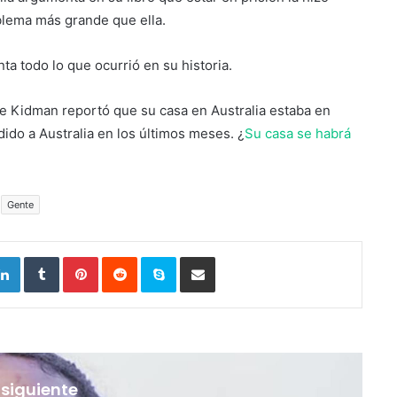
blema más grande que ella.
a todo lo que ocurrió en su historia.
e Kidman reportó que su casa en Australia estaba en
ido a Australia en los últimos meses. ¿
Su casa se habrá
Gente
tter
LinkedIn
Tumblr
Pinterest
Reddit
Skype
Compartir por correo electrónico
 siguiente