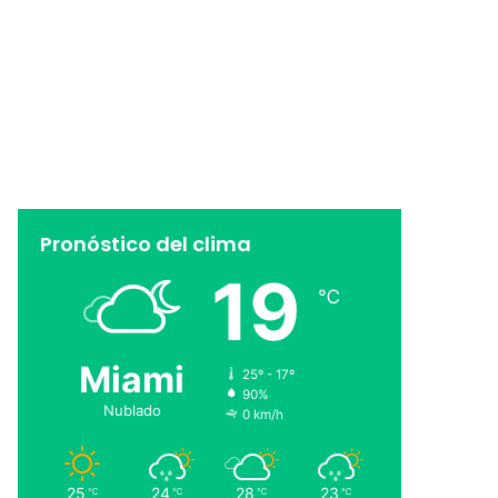
Pronóstico del clima
19
℃
Miami
25º - 17º
90%
Nublado
0 km/h
25
24
28
23
℃
℃
℃
℃