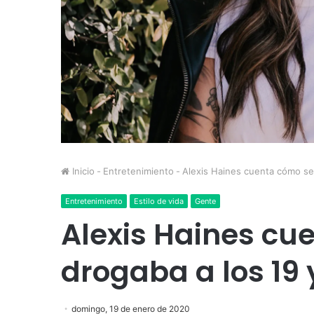
Inicio
-
Entretenimiento
-
Alexis Haines cuenta cómo se
Entretenimiento
Estilo de vida
Gente
Alexis Haines cu
drogaba a los 19
domingo, 19 de enero de 2020