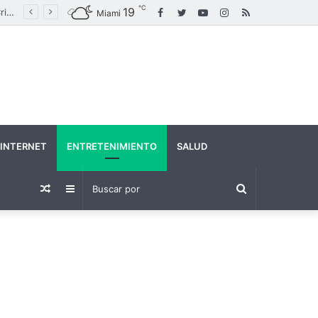
℃
19
Facebook
Twitter
YouTube
Instagram
RSS
Maduro canta “Imagine” en un acto político en medio de crecientes tensiones con Estados Unidos
Miami
INTERNET
ENTRETENIMIENTO
SALUD
Buscar
Publicación
Barra
por
al
lateral
azar