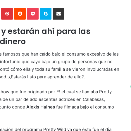
In
Tumblr
Pinterest
Reddit
Pocket
Skype
Compartir por correo electrónico
y estarán ahí para las
dinero
famosos que han caído bajo el consumo excesivo de las
 infortunio que cayó bajo un grupo de personas que no
ontó cómo ella y toda su familia se vieron involucradas en
od. ¿Estarás listo para aprender de ello?.
 show que fue originado por E! el cual se llamaba Pretty
da de un par de adolescentes actrices en Calabasas,
l punto donde
Alexis Haines
fue filmada bajo el consumo
mación del programa Pretty Wild ya que éste fue el día