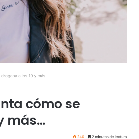
 drogaba a los 19 y más…
enta cómo se
 y más…
240
2 minutos de lectura