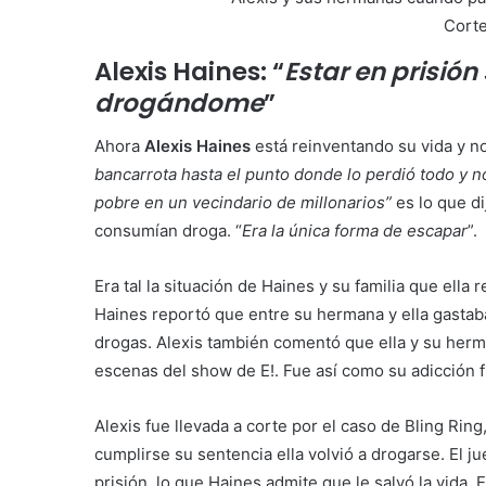
Cort
Alexis Haines: “
Estar en prisión
drogándome
”
Ahora
Alexis Haines
está reinventando su vida y n
bancarrota hasta el punto donde lo perdió todo y no
pobre en un vecindario de millonarios”
es lo que d
consumían droga. “
Era la única forma de escapar
”.
Era tal la situación de Haines y su familia que ella 
Haines reportó que entre su hermana y ella gasta
drogas. Alexis también comentó que ella y su her
escenas del show de E!. Fue así como su adicción f
Alexis fue llevada a corte por el caso de Bling Ri
cumplirse su sentencia ella volvió a drogarse. El j
prisión, lo que Haines admite que le salvó la vida. 