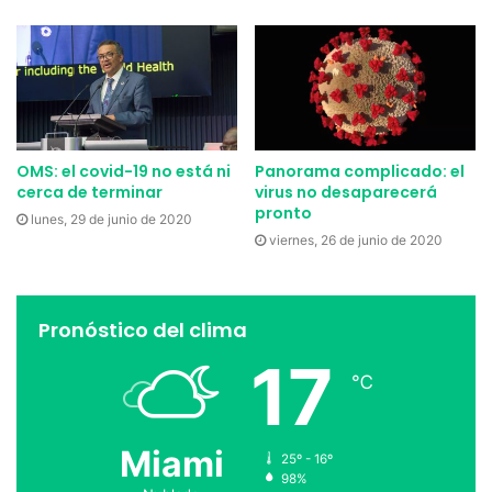
Perros
Petsmart
OMS: el covid-19 no está ni
Panorama complicado: el
cerca de terminar
virus no desaparecerá
pronto
lunes, 29 de junio de 2020
viernes, 26 de junio de 2020
Pronóstico del clima
17
℃
Miami
25º - 16º
98%