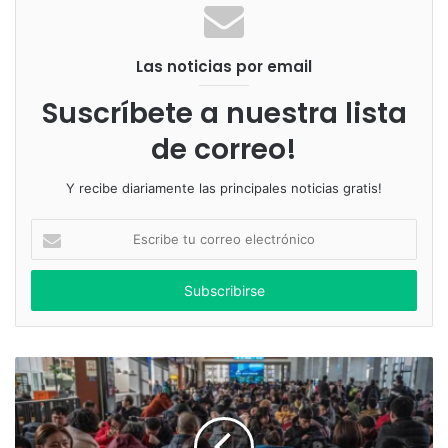
Las noticias por email
Suscríbete a nuestra lista
de correo!
Y recibe diariamente las principales noticias gratis!
Escribe
tu
correo
electrónico
Valla publicitaria de la tienda donde falleció Minni.
En tan sólo 13 minutos de descuido
ocurrió una tragedia