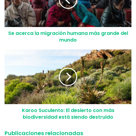
Lo más sorprendente de todo esto es lo rápido que ocurrió
y el descuido que se le tuvo al pequeño animal. Tal y como
ya lo dijimos no se sabe cómo el
bulldog falleció
, pues ya
cuando lo descubrieron ya había fallecido. Ni la dueña ni el
Se acerca la migración humana más grande del
personal de la tienda pudieron deducir qué ocasionó que
mundo
la mesa de peluquería cayera sobre Minni quien estaba
encima de ella.
Por su parte la compañía del local en donde ocurrió el
accidente se apersonó sobre ésto. Ellos emitieron una
carta dirigida hacia los medios de noticias y la dueña en la
cual se disculpan por lo sucedido. “Lamentamos la trágica
muerte de Minni y reconocemos que es algo horrible, por
lo que nuestro equipo realizará una investigación
Karoo Suculento: El desierto con más
profunda”. Aparte de eso no han vuelto a mencionar el
biodiversidad está siendo destruido
caso.
Publicaciones relacionadas