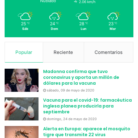
Nublado
2.06 km/h
25
24
28
23
℃
℃
℃
℃
Sáb
Dom
Lun
Mar
Popular
Reciente
Comentarios
Madonna confirma que tuvo
coronavirus y aporta un millón de
dólares para la vacuna
sábado, 09 de mayo de 2020
Vacuna para el covid-19: farmacéutica
inglesa planea producirla para
septiembre
domingo, 24 de mayo de 2020
Alerta en Europa: aparece el mosquito
tigre que transmite 22 virus