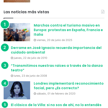
empresa lo necesite. Lo importante de todo esto es que si
se logra que el mecanismo sea realmente adaptable a
Las noticias más vistas
cualquier sistema de gestión, toda empresa que tenga una
computadora con internet y acceso a la firma digital ya
Marchas contra el turismo masivo en
Europa: protestas en España, Francia e
podría acceder al nuevo sistema.
Italia
viernes, 20 de junio de 2025
MEDIDAS ANTE POSIBLES PROBLEMAS DE
Derrame en José Ignacio recuerda importancia del
FUNCIONAMIENTO DEL SISTEMA
cuidado ambiental
jueves, 22 de julio de 2010
Quienes ingresen al sistema estarán obligados a
“Transmitimos nuestras raíces a través de la danza
documentar sus operaciones de venta plaza con los
teatro”
comprobantes electrónicos, no pudiendo emitir
lunes, 23 de junio de 2008
documentos manuales para este tipo de operación. Sin
Londres implementará reconocimiento
embargo, se prevé que en casos de contingencia
facial, pero ¿Es correcto?
justificada se podrá tener documentación preimpresa para
sábado, 01 de febrero de 2020
ser utilizada en estos momentos.
El clásico de la Villa: si no sos de ahí, no lo entendés