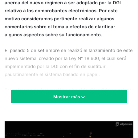
acerca del nuevo régimen a ser adoptado por la DGI
relativo a los comprobantes electrónicos. Por este
motivo consideramos pertinente realizar algunos
comentarios sobre el tema a efectos de clarificar
algunos aspectos sobre su funcionamiento.
El pasado 5 de setiembre se realizó el lanzamiento de este
nuevo sistema, creado por la Ley N° 18.600, el cual será
implementado por la DGI con el fin de sustituir
paulatinamente el sistema basado en papel.
Este sistema de facturación ya ha sido difundido en países
Mostrar más
tales como Brasil, Chile, Argentina, Perú y México, entre
otros, y si bien tiene la misma validez legal y tributaria de
los documentos tradicionalmente usados, es un
documento electrónico.
NORMATIVA