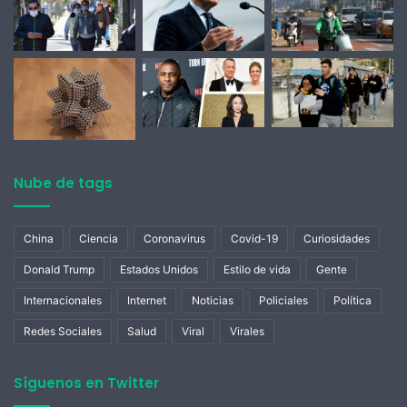
casi automático, explotando mejor la información de
clientes y proveedores, para verificar la procedencia de
deducciones, cálculos de saldos a devolverse o
compensarse, bajando las evasiones fiscales y posibles
fraudes que se lleven a cabo mediante el manejo de
facturas alteradas.
Nube de tags
China
Ciencia
Coronavirus
Covid-19
Curiosidades
Donald Trump
Estados Unidos
Estilo de vida
Gente
Internacionales
Internet
Noticias
Policiales
Política
Redes Sociales
Salud
Viral
Virales
Síguenos en Twitter