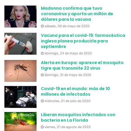
mercaderías o a la entrega de su representación impresa
Madonna confirma que tuvo
al receptor no electrónico.
coronavirus y aporta un millón de
dólares para la vacuna
SEGURIDAD DE LA IMPLEMENTACIÓN DEL DOCUMENTO
sábado, 09 de mayo de 2020
ELECTRÓNICO
Vacuna para el covid-19: farmacéutica
inglesa planea producirla para
Un aspecto importante a tener en consideración es el
septiembre
relativo a la autenticidad del emisor de los documentos. El
domingo, 24 de mayo de 2020
sistema que será usado será el de firma electrónica, el
Alerta en Europa: aparece el mosquito
tigre que transmite 22 virus
cual ha sido el más aceptado por los países de la región.
domingo, 31 de mayo de 2020
En Uruguay se intentará implementar un sistema de firma
Covid-19 en el mundo: más de 10
electrónica avanzada que sellará el documento y lo hará
millones de infectados
inalterable; la idea que tiene la DGI (según comentarios del
miércoles, 01 de julio de 2020
Director General de Rentas, Cr. Pablo Ferreri) es que este
mecanismo se adapte al sistema de gestión que tenga la
Liberan mosquitos infectados con
bacteria en La Florida
empresa, y que el costo de obtener dicha firma electrónica
viernes, 21 de agosto de 2020
se pague una sola vez y pueda ser usado las veces que la