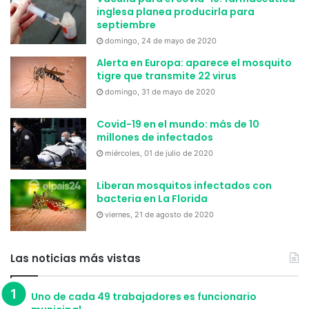
se hace para motivar a otras personas de apoyar a su vez.
inglesa planea producirla para
septiembre
¿Pondrán en duda a DiCaprio o
domingo, 24 de mayo de 2020
seguirán la Corriente?
Alerta en Europa: aparece el mosquito
tigre que transmite 22 virus
Las acciones de
DiCaprio han puesto a muchos usuarios
domingo, 31 de mayo de 2020
en duda
, pues sus acciones
no parecen transparentes
.
Esto añadido al hecho de que ni siquiera usó imágenes
Covid-19 en el mundo: más de 10
millones de infectados
correctas de los incendios del 2019 al inaugurar su
miércoles, 01 de julio de 2020
fundación.
Liberan mosquitos infectados con
¿Qué piensan ustedes al respecto?
. ¿Efectuarán su
bacteria en La Florida
donación o pasarán la oportunidad al no creer en alguien
viernes, 21 de agosto de 2020
famoso y adinerado?. ¡Esperamos su respuesta
atentamente!
Las noticias más vistas
Etiquetas
Amazonas
Brasil
DiCaprio
Donación
Uno de cada 49 trabajadores es funcionario
Earth Alliance
Incendio
Incendios
Instagram
Leonardo DiCaprio