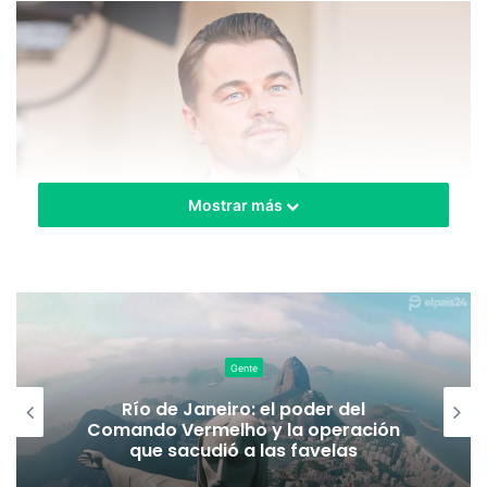
Mostrar más
Imagen cortesía de
Indiewire
DiCaprio se pronuncia por sus
Gente
redes sociales, anunciando una
organización para ayudar con los
Río de Janeiro: el poder del
Comando Vermelho y la operación
incendios del Amazonas
que sacudió a las favelas