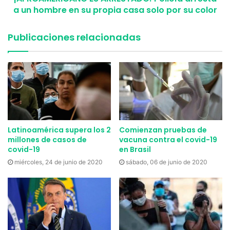
a un hombre en su propia casa solo por su color
Publicaciones relacionadas
Ver esta publicación en Instagram
Latinoamérica supera los 2
Comienzan pruebas de
millones de casos de
vacuna contra el covid-19
covid-19
en Brasil
#Regram #RG @earthalliance #EarthAlliance, launched in
miércoles, 24 de junio de 2020
sábado, 06 de junio de 2020
July by @LeonardoDiCaprio, Laurene Powell Jobs, and
Brian Sheth, has formed an emergency Amazon Forest
Fund with a commitment of $5 million dollars to focus
critical resources for indigenous communities and other
local partners working to protect the life-sustaining