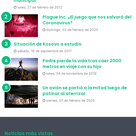
municipal
Organización
Redes Sociales
Viral
Virales
lunes, 27 de febrero de 2012
Plague Inc: ¿El juego que nos salvará del
Coronavirus?
domingo, 02 de febrero de 2020
Situación de Kosovo a estudio
sábado, 16 de septiembre de 2017
Padre pierde la vida tras caer 2000
metros en viaje con su hijo
lunes, 04 de noviembre de 2019
Un avión se partió a la mitad luego de
patinar al aterrizar
viernes, 07 de febrero de 2020
Noticias más vistas