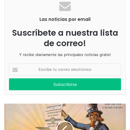
Las noticias por email
Suscríbete a nuestra lista
de correo!
Y recibe diariamente las principales noticias gratis!
Escribe
tu
correo
electrónico
Análisis microscópico de cómo se esparce el virus en el
torrente sanguíneo.
Cortesía de
News Atlas
.
Falla la primera prueba de vacuna
contra el VIH y todos quedan