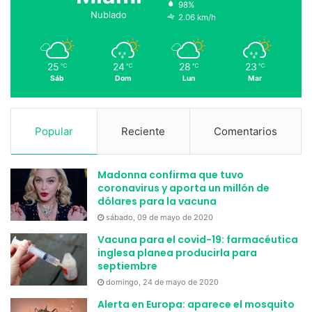
98%
Nublado
2.06 km/h
25
24
28
23
℃
℃
℃
℃
Sáb
Dom
Lun
Mar
Popular
Reciente
Comentarios
Madonna confirma que tuvo
coronavirus y aporta un millón de
dólares para la vacuna
sábado, 09 de mayo de 2020
Vacuna para el covid-19: farmacéutica
inglesa planea producirla para
septiembre
domingo, 24 de mayo de 2020
Alerta en Europa: aparece el mosquito