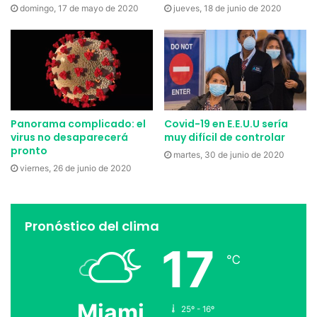
domingo, 17 de mayo de 2020
jueves, 18 de junio de 2020
Etiquetas
Ciencia
Coronavirus
Salud
VIH
Virus
Panorama complicado: el
Covid-19 en E.E.U.U sería
virus no desaparecerá
muy difícil de controlar
pronto
martes, 30 de junio de 2020
viernes, 26 de junio de 2020
Pronóstico del clima
17
℃
Miami
25º - 16º