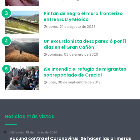
Pintan de negro el muro fronterizo
entre EEUU y México
jueves, 21 de agosto de 2025
Un excursionista desapareció por 11
días en el Gran Cañón
domingo, 05 de enero de 2020
¡Se incendia el refugio de migrantes
sobrepoblado de Grecia!
lunes, 30 de septiembre de 2019
Noticias más vistas
miércoles, 18 de marzo de 2020
Vacuna contra el Coronavirus: Se hacen las primeras