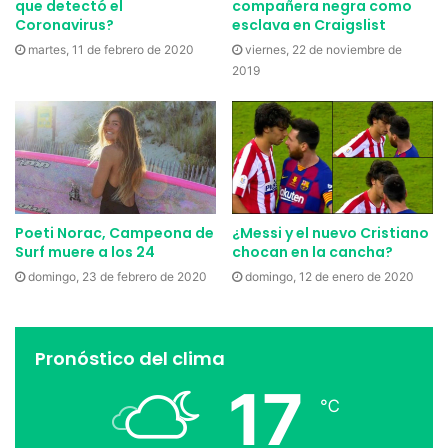
que detectó el
compañera negra como
Coronavirus?
esclava en Craigslist
martes, 11 de febrero de 2020
viernes, 22 de noviembre de
2019
Poeti Norac, Campeona de
¿Messi y el nuevo Cristiano
Surf muere a los 24
chocan en la cancha?
domingo, 23 de febrero de 2020
domingo, 12 de enero de 2020
Pronóstico del clima
17
℃