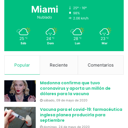
Miami
25º - 16º
98%
Nublado
2.06 km/h
25
24
28
23
℃
℃
℃
℃
Sáb
Dom
Lun
Mar
Popular
Reciente
Comentarios
Madonna confirma que tuvo
coronavirus y aporta un millón de
dólares para la vacuna
sábado, 09 de mayo de 2020
Vacuna para el covid-19: farmacéutica
inglesa planea producirla para
septiembre
domingo, 24 de mayo de 2020