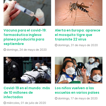
Entre otras noticias hace poco analizamos la probabilidad
de que
alguien como tú pueda contagiarse de Coronavirus
.
¿Sabes qué tan probable es y qué deberías hacer si
realmente te contagias? ¡Apréndelo aquí!
Vacuna para el covid-19:
Alerta en Europa: aparece
farmacéutica inglesa
el mosquito tigre que
planea producirla para
transmite 22 virus
Etiquetas
América Latina
Coronavirus
Curiosidades
septiembre
domingo, 31 de mayo de 2020
Estilo de vida
Europa
Latinoamérica
Mascarillas
Salud
domingo, 24 de mayo de 2020
Covid-19 en el mundo: más
Los niños vuelven a las
de 10 millones de
escuelas en varios países
infectados
domingo, 17 de mayo de 2020
miércoles, 01 de julio de 2020