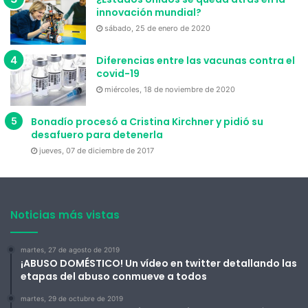
innovación mundial?
sábado, 25 de enero de 2020
Diferencias entre las vacunas contra el
covid-19
miércoles, 18 de noviembre de 2020
Bonadío procesó a Cristina Kirchner y pidió su
desafuero para detenerla
jueves, 07 de diciembre de 2017
Noticias más vistas
martes, 27 de agosto de 2019
¡ABUSO DOMÉSTICO! Un vídeo en twitter detallando las
etapas del abuso conmueve a todos
martes, 29 de octubre de 2019