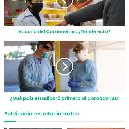
Volviendo al funcionamiento de las mascarillas tenemos
que el uso de ellas se ejemplifica mucho más en la
sociedad japonesa. Ellos han sido entrenados para que
cuando estén enfermos usen
mascarillas quirúrgicas
para
Vacuna del Coronavirus: ¿Dónde está?
evitar que otros a su alrededor se contagien. Este es el
mejor ejemplo del uso de las mascarillas en la actualidad,
especialmente con toda la mal información que existe hoy
en día.
En resumen: No necesitas una mascarilla a menos que
estés severamente expuesto al coronavirus, ya sea en el
subterráneo o en un hospital. Nunca está de más tener
mascarillas a la mano, pero recuerda que si tú compras
¿Qué país erradicará primero al Coronavirus?
mascarillas podrías estar privando a alguien que realmente
las necesite. Siempre los instaremos a verificar
Publicaciones relacionadas
información y hacer lo correcto en este tipo de
situaciones.