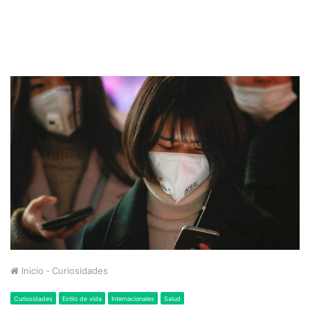
Inicio
-
Curiosidades
Curiosidades
Estilo de vida
Internacionales
Salud