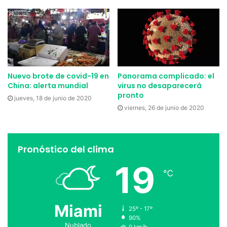
Nuevo brote de covid-19 en
Panorama complicado: el
China: alerta mundial
virus no desaparecerá
pronto
jueves, 18 de junio de 2020
viernes, 26 de junio de 2020
Pronóstico del clima
19
℃
Miami
25º - 17º
90%
Nublado
0 km/h