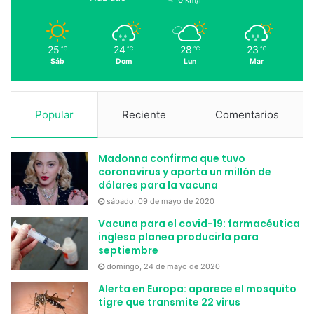
25
24
28
23
℃
℃
℃
℃
Sáb
Dom
Lun
Mar
Popular
Reciente
Comentarios
Madonna confirma que tuvo
coronavirus y aporta un millón de
dólares para la vacuna
sábado, 09 de mayo de 2020
Vacuna para el covid-19: farmacéutica
inglesa planea producirla para
septiembre
domingo, 24 de mayo de 2020
Alerta en Europa: aparece el mosquito
tigre que transmite 22 virus