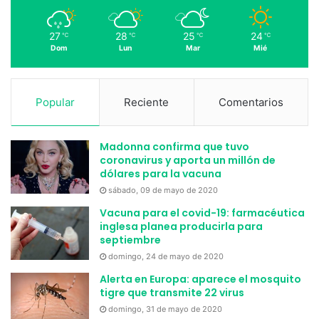
27
28
25
24
℃
℃
℃
℃
Dom
Lun
Mar
Mié
Popular
Reciente
Comentarios
Madonna confirma que tuvo
coronavirus y aporta un millón de
dólares para la vacuna
sábado, 09 de mayo de 2020
Vacuna para el covid-19: farmacéutica
inglesa planea producirla para
septiembre
domingo, 24 de mayo de 2020
Alerta en Europa: aparece el mosquito
tigre que transmite 22 virus
domingo, 31 de mayo de 2020