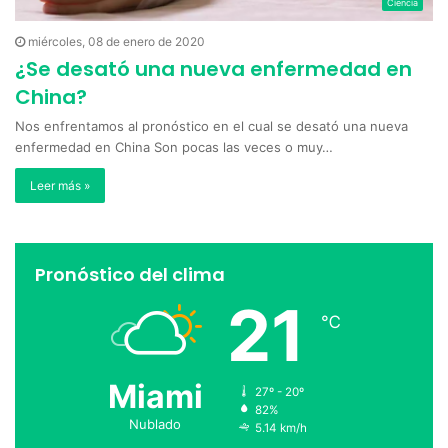
Ciencia
miércoles, 08 de enero de 2020
¿Se desató una nueva enfermedad en
China?
Nos enfrentamos al pronóstico en el cual se desató una nueva
enfermedad en China Son pocas las veces o muy…
Leer más »
Pronóstico del clima
21
℃
Miami
27º - 20º
82%
Nublado
5.14 km/h