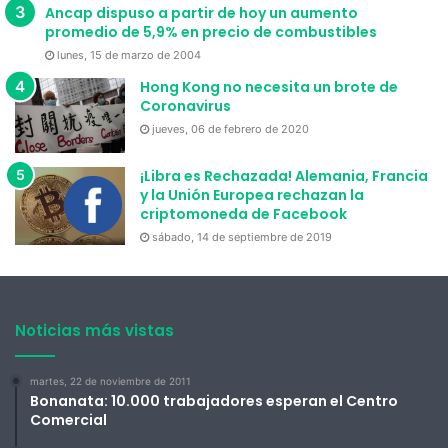
Ancap dispuso a partir de hoy un aumento
promedio de 5,9% en precio de combustibles
lunes, 15 de marzo de 2004
Hong Kong no necesita un brote de
Coronavirus
jueves, 06 de febrero de 2020
¡Libra es Rechazada! Alemania, Francia
y la Unión Europea rechazan la
criptomoneda de Facebook
sábado, 14 de septiembre de 2019
Noticias más vistas
martes, 22 de noviembre de 2011
Bonanata: 10.000 trabajadores esperan el Centro
Comercial