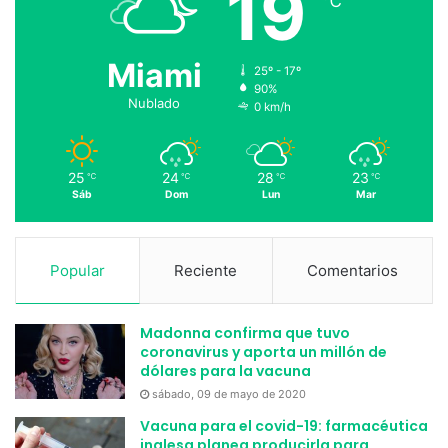
19
℃
Miami
25º - 17º
90%
Nublado
0 km/h
25
24
28
23
℃
℃
℃
℃
Sáb
Dom
Lun
Mar
Popular
Reciente
Comentarios
Madonna confirma que tuvo
coronavirus y aporta un millón de
dólares para la vacuna
sábado, 09 de mayo de 2020
Vacuna para el covid-19: farmacéutica
inglesa planea producirla para