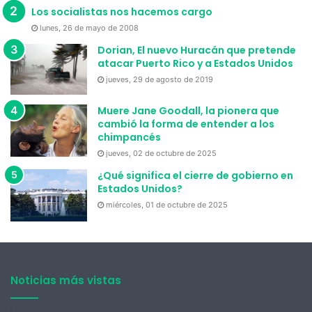
Los socialistas nos hacemos cargo
lunes, 26 de mayo de 2008
Dorian, El nuevo Huracán que pretende
atacar Puerto Rico y a Estados Unidos
jueves, 29 de agosto de 2019
Muere Jane Goodall, la pionera que
cambió la forma de entender a los
chimpancés
jueves, 02 de octubre de 2025
¿Qué significa el cierre de gobierno en
Estados Unidos?
miércoles, 01 de octubre de 2025
Noticias más vistas