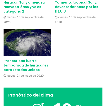
Huracán Sally amenaza
Tormenta tropical Sally:
Nueva Orléans y ya es
devastador paso por los
categoría 2
E.E.U.U
martes, 15 de septiembre de
viernes, 18 de septiembre de
2020
2020
Pronostican fuerte
temporada de huracanes
para Estados Unidos
jueves, 21 de mayo de 2020
Pronóstico del clima