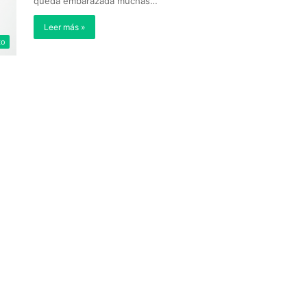
queda embarazada muchas…
Leer más »
to