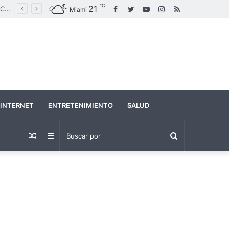
℃
21
Facebook
Twitter
YouTube
Instagram
RSS
Brasil inaugura una estatua de Nuestra Señora de Fátima que supera en altura al Cristo Redentor
Miami
INTERNET
ENTRETENIMIENTO
SALUD
Buscar
Publicación
Barra
por
al
lateral
azar