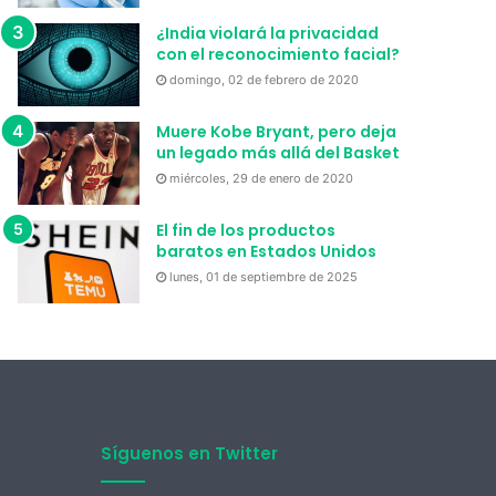
¿India violará la privacidad
con el reconocimiento facial?
domingo, 02 de febrero de 2020
Muere Kobe Bryant, pero deja
un legado más allá del Basket
miércoles, 29 de enero de 2020
El fin de los productos
baratos en Estados Unidos
lunes, 01 de septiembre de 2025
Síguenos en Twitter