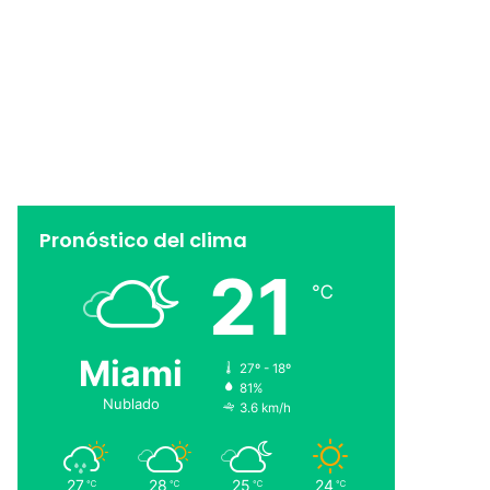
Pronóstico del clima
21
℃
Miami
27º - 18º
81%
Nublado
3.6 km/h
27
28
25
24
℃
℃
℃
℃