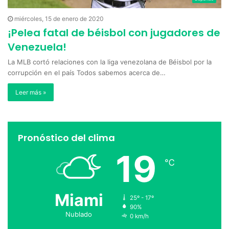
miércoles, 15 de enero de 2020
¡Pelea fatal de béisbol con jugadores de
Venezuela!
La MLB cortó relaciones con la liga venezolana de Béisbol por la
corrupción en el país Todos sabemos acerca de…
Leer más »
Pronóstico del clima
19
℃
Miami
25º - 17º
90%
Nublado
0 km/h