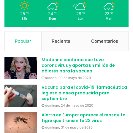
25
24
28
23
℃
℃
℃
℃
Sáb
Dom
Lun
Mar
Popular
Reciente
Comentarios
Madonna confirma que tuvo
coronavirus y aporta un millón de
dólares para la vacuna
sábado, 09 de mayo de 2020
Vacuna para el covid-19: farmacéutica
inglesa planea producirla para
septiembre
domingo, 24 de mayo de 2020
Alerta en Europa: aparece el mosquito
tigre que transmite 22 virus
domingo, 31 de mayo de 2020