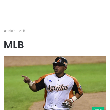
Inicio
-
MLB
MLB
Deportes