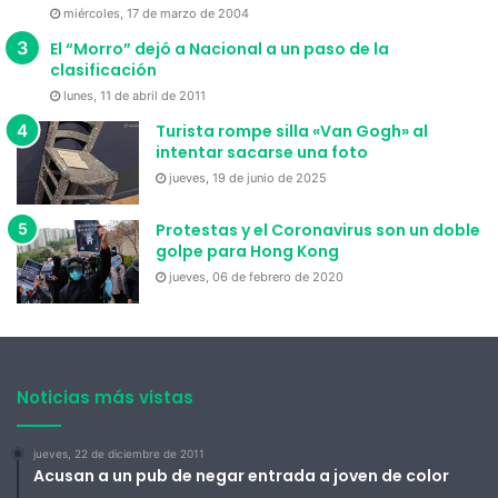
miércoles, 17 de marzo de 2004
El “Morro” dejó a Nacional a un paso de la
clasificación
lunes, 11 de abril de 2011
Turista rompe silla «Van Gogh» al
intentar sacarse una foto
jueves, 19 de junio de 2025
Protestas y el Coronavirus son un doble
golpe para Hong Kong
jueves, 06 de febrero de 2020
Noticias más vistas
jueves, 22 de diciembre de 2011
Acusan a un pub de negar entrada a joven de color