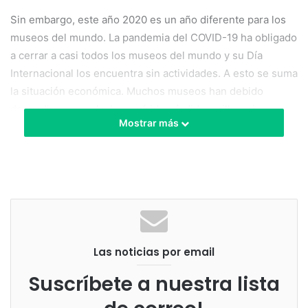
Sin embargo, este año 2020 es un año diferente para los
museos del mundo. La pandemia del COVID-19 ha obligado
a cerrar a casi todos los museos del mundo y su Día
Internacional los encuentra sin actividades. A esto se suma
la situación económica. Muchos museos han debido
despedir personal y han sufrido pérdidas millonarias por
Mostrar más
los cierres. En Estados Unidos, según fuentes del Museo
de Arte Metropolitano de Nueva York, se pronostican
pérdidas de más de 100 millones de dólares.
A pesar de estos datos desalentadores, en este mes de
mayo
algunos museos han comenzado a reabrir sus
puertas paulatinamente, sobre todo en Europa y Asia.
Las noticias por email
En el día Internacional de los Museos, reabre la
Galería
Suscríbete a nuestra lista
Nacional de Arte Moderno y Contemporáneo
de
Roma
.