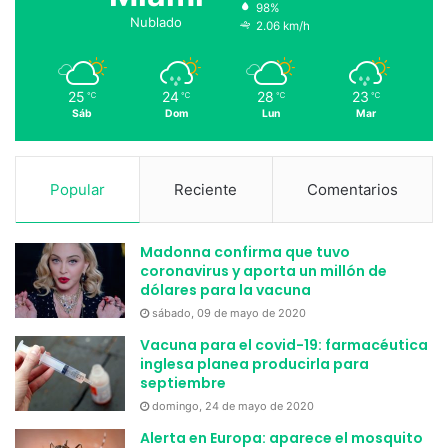
98%
Nublado
2.06 km/h
25
24
28
23
℃
℃
℃
℃
Sáb
Dom
Lun
Mar
Popular
Reciente
Comentarios
Madonna confirma que tuvo
coronavirus y aporta un millón de
dólares para la vacuna
sábado, 09 de mayo de 2020
Vacuna para el covid-19: farmacéutica
inglesa planea producirla para
septiembre
domingo, 24 de mayo de 2020
Alerta en Europa: aparece el mosquito