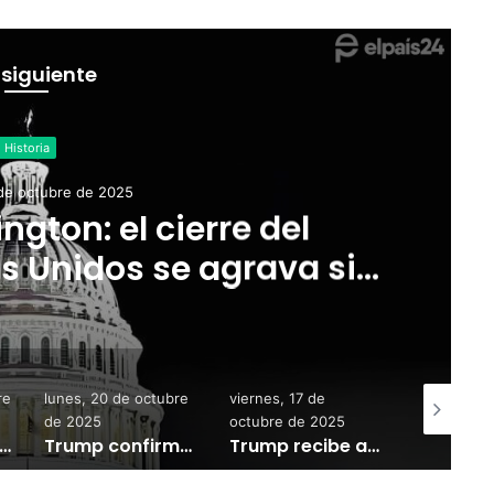
 siguiente
Historia
 de octubre de 2025
ngton: el cierre del
s Unidos se agrava sin
 de acuerdo
re
lunes, 20 de octubre
viernes, 17 de
jueves, 20 
de 2025
octubre de 2025
noviembre 
ón de su hermano Carlos III, el príncipe Andrés renunció a sus títulos reales tras nuevos escándalos
Trump confirma que Maduro ofreció recursos naturales a Estados Unidos:: “No quiere j…r con nosotros”
Trump recibe a Milei en la Casa Blanca: ¿una amistad incondicional?