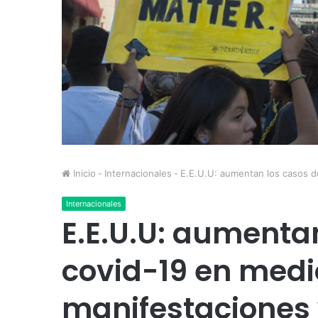
Inicio
-
Internacionales
-
E.E.U.U: aumentan los casos d
Internacionales
E.E.U.U: aumenta
covid-19 en medi
manifestaciones