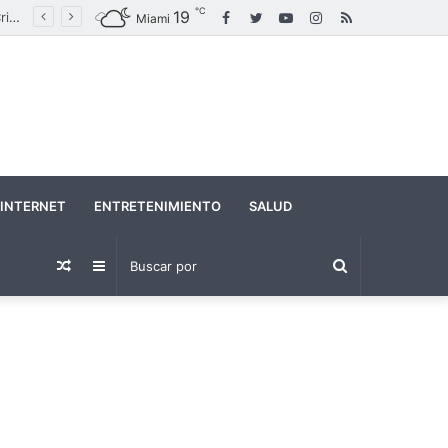
℃
19
Facebook
Twitter
YouTube
Instagram
RSS
Maduro canta “Imagine” en un acto político en medio de crecientes tensiones con Estados Unidos
Miami
INTERNET
ENTRETENIMIENTO
SALUD
Buscar
Publicación
Barra
por
al
lateral
azar