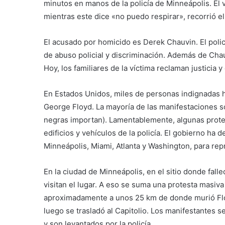
minutos en manos de la policía de Minneápolis. El v
mientras este dice «no puedo respirar», recorrió e
El acusado por homicido es Derek Chauvin. El polic
de abuso policial y discriminación. Además de Chau
Hoy, los familiares de la víctima reclaman justicia
En Estados Unidos, miles de personas indignadas han
George Floyd. La mayoría de las manifestaciones son
negras importan). Lamentablemente, algunas prote
edificios y vehículos de la policía. El gobierno ha
Minneápolis, Miami, Atlanta y Washington, para repri
En la ciudad de Minneápolis, en el sitio donde fall
visitan el lugar. A eso se suma una protesta masiva 
aproximadamente a unos 25 km de donde murió Flo
luego se trasladó al Capitolio. Los manifestantes 
y son levantados por la policía.