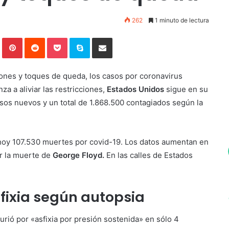
262
1 minuto de lectura
In
Tumblr
Pinterest
Reddit
Pocket
Skype
Compartir por correo electrónico
ones y toques de queda, los casos por coronavirus
 a aliviar las restricciones,
Estados Unidos
sigue en su
sos nuevos y un total de 1.868.500 contagiados según la
 hoy 107.530 muertes por covid-19. Los datos aumentan en
r la muerte de
George Floyd.
En las calles de Estados
fixia según autopsia
rió por «asfixia por presión sostenida» en sólo 4