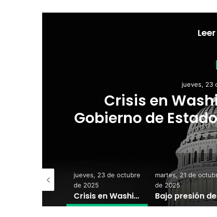
Leer
jueves, 23
Crisis en Washi
es
Gobierno de Estado
señales
eves, 20 de
jueves, 23 de octubre
martes, 21 de octub
viembre de 2025
de 2025
de 2025
Maduro canta “Imagine” en un acto político en medio de crecientes tensiones con Estados Unidos
Crisis en Washington: el cierre del Gobierno de Estados Unidos se agrava sin señales de acuerdo
Bajo presi