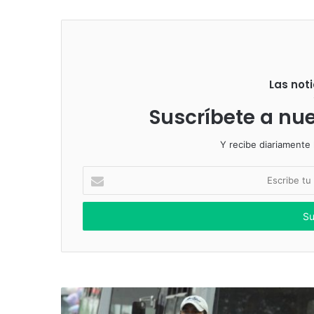
Las noti
Suscríbete a nue
Y recibe diariamente l
Escribe
tu
correo
electrónico