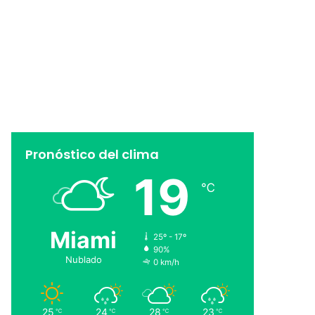
Pronóstico del clima
19
℃
Miami
25º - 17º
90%
Nublado
0 km/h
25
24
28
23
℃
℃
℃
℃