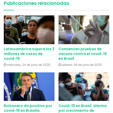
Publicaciones relacionadas
Imagen ilustrativa de como la lluvia ayuda a la vida del
Amazonas.
Cortesía de
Pixabay
.
El amazonas va en camino a
apagarse en su totalidad gracias a
Latinoamérica supera los 2
Comienzan pruebas de
las lluvias
millones de casos de
vacuna contra el covid-19
covid-19
en Brasil
Con el panorama actual de la época de lluvia de Brasil
miércoles, 24 de junio de 2020
sábado, 06 de junio de 2020
tenemos que
el amazonas va en camino a apagarse
totalmente
. Esto es igualmente válido si tomamos en
cuenta los esfuerzos del Ejército brasileño de igual
manera. Es por esto que creemos que el Amazonas podría
reducir sus incendios en totalidad en poco tiempo.
Bolsonaro da positivo por
Covid-19 en Brasil: alarma
Si quieres leer un poco más o los eventos transcurridos
covid-19 en Brasilia
por crecimiento de