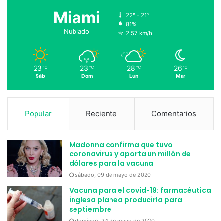
Miami
22º - 21º
81%
Nublado
2.57 km/h
23
23
28
26
℃
℃
℃
℃
Sáb
Dom
Lun
Mar
Popular
Reciente
Comentarios
Madonna confirma que tuvo
coronavirus y aporta un millón de
dólares para la vacuna
sábado, 09 de mayo de 2020
Vacuna para el covid-19: farmacéutica
inglesa planea producirla para
septiembre
domingo, 24 de mayo de 2020