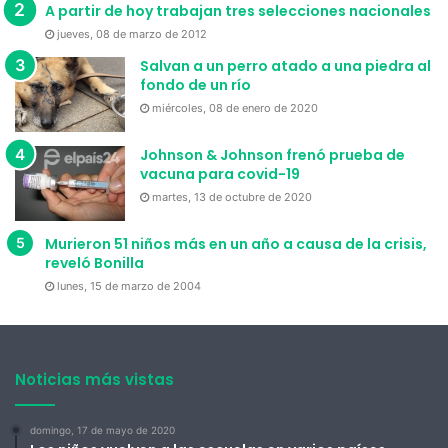
A partir de hoy trabajan tres selecciones nacionales
jueves, 08 de marzo de 2012
Salvan a un perro atado a una piedra al
fondo de un río
miércoles, 08 de enero de 2020
Johnson & Johnson frenó prueba de
vacuna para covid-19
martes, 13 de octubre de 2020
Murieron 51 niños más en un año a causa de la crisis,
reveló Bonilla
lunes, 15 de marzo de 2004
Noticias más vistas
domingo, 17 de mayo de 2020