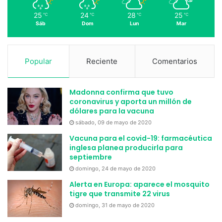
25
24
28
25
℃
℃
℃
℃
Sáb
Dom
Lun
Mar
Popular
Reciente
Comentarios
Madonna confirma que tuvo
coronavirus y aporta un millón de
dólares para la vacuna
sábado, 09 de mayo de 2020
Vacuna para el covid-19: farmacéutica
inglesa planea producirla para
septiembre
domingo, 24 de mayo de 2020
Alerta en Europa: aparece el mosquito
tigre que transmite 22 virus
domingo, 31 de mayo de 2020