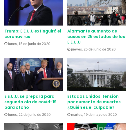
Trump: E.E.U.U extinguirá el
Alarmante aumento de
coronavirus
casos en 25 estados de los
E.E.U.U
lunes, 15 de junio de 2020
jueves, 25 de junio de 2020
E.E.U.U. se prepara para
Estados Unidos: tensión
segunda ola de covid-19
por aumento de muertes
para otoño
¿Quién es el culpable?
lunes, 22 de junio de 2020
martes, 19 de mayo de 2020