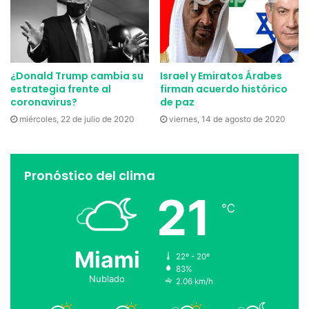
¿Donald Trump cambia su
Israel y Emiratos Árabes
estrategia frente al
firman acuerdo histórico
coronavirus?
de paz
miércoles, 22 de julio de 2020
viernes, 14 de agosto de 2020
Pronóstico del clima
21
℃
Miami
22º - 20º
83%
Nublado
2.06 km/h