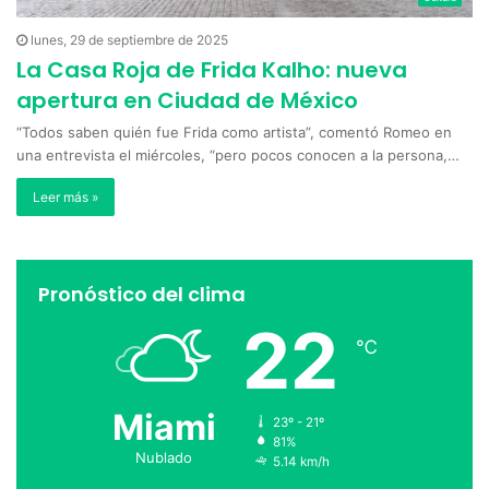
lunes, 29 de septiembre de 2025
La Casa Roja de Frida Kalho: nueva
apertura en Ciudad de México
“Todos saben quién fue Frida como artista”, comentó Romeo en
una entrevista el miércoles, “pero pocos conocen a la persona,…
Leer más »
Pronóstico del clima
22
℃
Miami
23º - 21º
81%
Nublado
5.14 km/h