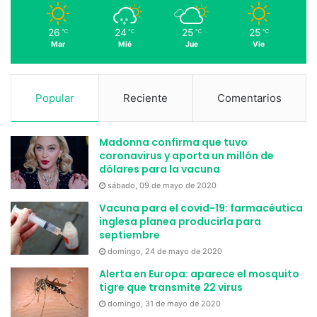
26
24
25
25
℃
℃
℃
℃
Mar
Mié
Jue
Vie
Popular
Reciente
Comentarios
Madonna confirma que tuvo
coronavirus y aporta un millón de
dólares para la vacuna
sábado, 09 de mayo de 2020
Vacuna para el covid-19: farmacéutica
inglesa planea producirla para
septiembre
domingo, 24 de mayo de 2020
Alerta en Europa: aparece el mosquito
tigre que transmite 22 virus
domingo, 31 de mayo de 2020