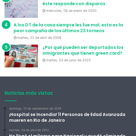
éste responde con disparos
miércoles, 08 de enero de 2020
A los DT de la casa siempre les fue mal; esta es la
peor campaña de los últimos 23 torneos
martes, 22 de abril de 2008
¿Por qué pueden ser deportados los
inmigrantes que tienen green card?
martes, 03 de junio de 2025
Noticias más vistas
domingo, 15 de septiembre de 2019
¡Hospital se Incendia! 11 Personas de Edad Avanzada
mueren en Rio de Janeiro
martes, 24 de abril de 2012