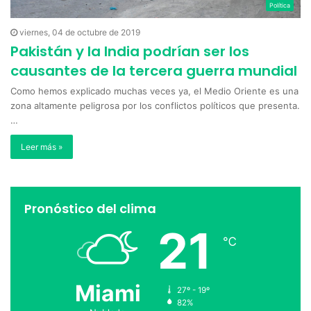
Política
viernes, 04 de octubre de 2019
Pakistán y la India podrían ser los
causantes de la tercera guerra mundial
Como hemos explicado muchas veces ya, el Medio Oriente es una
zona altamente peligrosa por los conflictos políticos que presenta.
…
Leer más »
Pronóstico del clima
21
℃
Miami
27º - 19º
82%