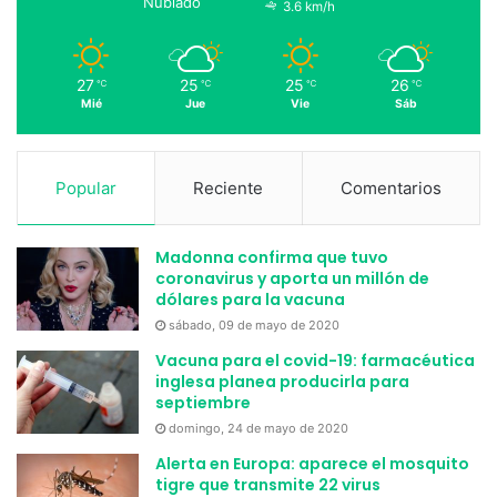
Nublado
3.6 km/h
27
25
25
26
℃
℃
℃
℃
Mié
Jue
Vie
Sáb
Popular
Reciente
Comentarios
Madonna confirma que tuvo
coronavirus y aporta un millón de
dólares para la vacuna
sábado, 09 de mayo de 2020
Vacuna para el covid-19: farmacéutica
inglesa planea producirla para
septiembre
domingo, 24 de mayo de 2020
Alerta en Europa: aparece el mosquito
tigre que transmite 22 virus