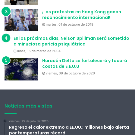
¡Las protestas en Hong Kong ganan
reconocimiento internacional!
martes, 01 de octubre de 2019
En los próximos días, Nelson Spillman será sometido
a minuciosa pericia psiquiátrica
lunes, 15 de marzo de 2004
Huracán Delta se fortalecerá y tocará
costas de E.E.U.U
viernes, 09 de octubre de 2020
Noticias más vistas
viernes, 25 de julio de 2025
Regresa el calor extremo a EE.UU.: millones bajo alerta
por temperaturas récord