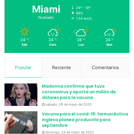
Miami
24º - 18º
88%
Nublado
1.54 km/h
24
24
28
24
℃
℃
℃
℃
Sáb
Dom
Lun
Mar
Popular
Reciente
Comentarios
Madonna confirma que tuvo
coronavirus y aporta un millón de
dólares para la vacuna
sábado, 09 de mayo de 2020
Vacuna para el covid-19: farmacéutica
inglesa planea producirla para
septiembre
domingo, 24 de mayo de 2020