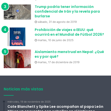
Trump podría tener información
confidencial de Irán y la revela para
burlarse
sábado, 31 de agosto de 2019
Prohibición de viajes a EEUU: qué
ocurrirá en el Mundial de Fútbol 2026?
martes, 10 de junio de 2025
Aislamiento menstrual en Nepal: ¿Qué
es y por qué?
martes, 17 de diciembre de 2019
Noticias más vistas
miércoles, 19 de noviembre de 2025
Cate Blanchett y Spike Lee acompañan al papa León