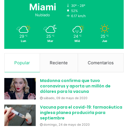
Miami
30º - 28º
52%
Nublado
6.17 km/h
29
25
24
25
℃
℃
℃
℃
Lun
Mar
Mié
Jue
Popular
Reciente
Comentarios
Madonna confirma que tuvo
coronavirus y aporta un millón de
dólares para la vacuna
sábado, 09 de mayo de 2020
Vacuna para el covid-19: farmacéutica
inglesa planea producirla para
septiembre
domingo, 24 de mayo de 2020