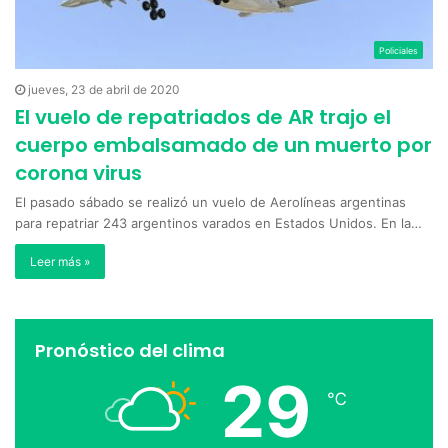
Policiales
jueves, 23 de abril de 2020
El vuelo de repatriados de AR trajo el
cuerpo embalsamado de un muerto por
corona virus
El pasado sábado se realizó un vuelo de Aerolíneas argentinas
para repatriar 243 argentinos varados en Estados Unidos. En la…
Leer más »
Pronóstico del clima
29
℃