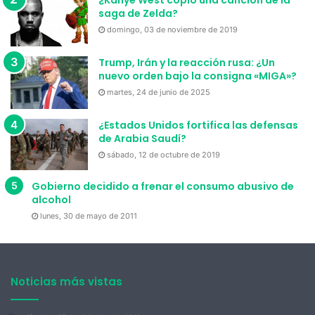
¿Kanye West copió una canción de la
saga de Zelda?
domingo, 03 de noviembre de 2019
Trump, Irán y la reacción rusa: ¿Un
nuevo orden bajo la consigna «MIGA»?
martes, 24 de junio de 2025
¿Estados Unidos fortifica las defensas
de Arabia Saudí?
sábado, 12 de octubre de 2019
Gobierno decidido a frenar el consumo abusivo de
alcohol
lunes, 30 de mayo de 2011
Noticias más vistas