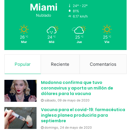
Miami
24º - 22º
81%
Nublado
6.17 km/h
26
24
25
25
℃
℃
℃
℃
Mar
Mié
Jue
Vie
Popular
Reciente
Comentarios
Madonna confirma que tuvo
coronavirus y aporta un millón de
dólares para la vacuna
sábado, 09 de mayo de 2020
Vacuna para el covid-19: farmacéutica
inglesa planea producirla para
septiembre
domingo, 24 de mayo de 2020