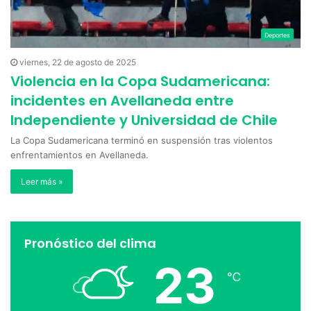
Deportes
viernes, 22 de agosto de 2025
Violencia en la Copa Sudamericana:
incidentes en Avellaneda entre
Independiente y Universidad de Chile
La Copa Sudamericana terminó en suspensión tras violentos
enfrentamientos en Avellaneda.
Leer más »
Pronóstico del clima
23
℃