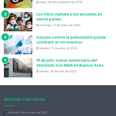
lunes, 04 de noviembre de 2019
Los niños vuelven a las escuelas en
varios países
domingo, 17 de mayo de 2020
Vacuna contra la poliomelitis puede
combatir el coronavirus
sábado, 13 de junio de 2020
18 de julio: nuevo aniversario del
atentado a la AMIA en Buenos Aires
viernes, 18 de julio de 2025
Noticias más vistas
miércoles, 08 de enero de 2020