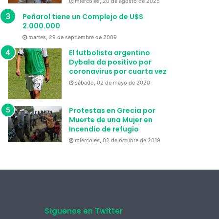
miércoles, 20 de agosto de 2025
Peñarol tiene un Complejo de U$S
2.000.000
martes, 29 de septiembre de 2009
El futbolista argentino
Dybala da positivo por
coronavirus por cuarta vez
sábado, 02 de mayo de 2020
Protestas en Grecia por
Muerte de una Mujer en
Incendio de refugio
miércoles, 02 de octubre de 2019
Síguenos en Twitter