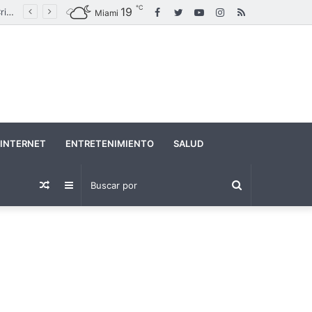
℃
19
Facebook
Twitter
YouTube
Instagram
RSS
Brasil inaugura una estatua de Nuestra Señora de Fátima que supera en altura al Cristo Redentor
Miami
INTERNET
ENTRETENIMIENTO
SALUD
Buscar
Publicación
Barra
por
al
lateral
azar