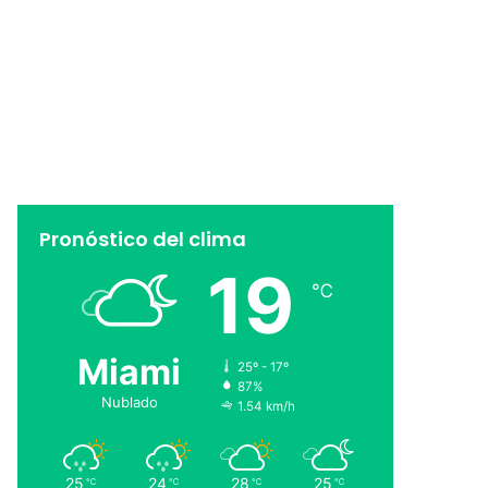
Pronóstico del clima
19
℃
Miami
25º - 17º
87%
Nublado
1.54 km/h
25
24
28
25
℃
℃
℃
℃